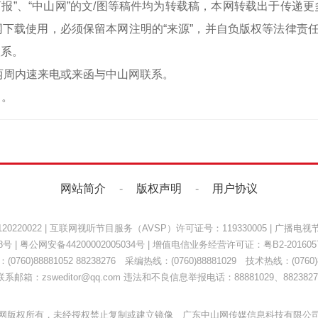
中山商报”、“中山网”的文/图等稿件均为转载稿，本网转载出于传
下载使用，必须保留本网注明的“来源”，并自负版权等法律责任
联系。
两周内速来电或来函与中山网联系。
）。
网站简介
-
版权声明
-
用户协议
220022
|
互联网视听节目服务（AVSP）许可证号：119330005
|
广播电视节
8号
|
粤公网安备44200002005034号
| 增值电信业务经营许可证：
粤B2-201605
0760)88881052 88238276 采编热线：(0760)88881029 技术热线：(0760)8
联系邮箱：zsweditor@qq.com 违法和不良信息举报电话：88881029、8823827
网版权所有，未经授权禁止复制或建立镜像 广东中山网传媒信息科技有限公