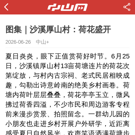
图集｜沙溪厚山村：荷花盛开
2026-06-26
中山+
夏日炎炎，眼下正值赏荷好时节。6月25
日，沙溪镇厚山村13亩荷塘连片的荷花次
第绽放，与村内古宗祠、老式民居相映成
趣，勾勒出诗意岭南的绝美乡村画卷。荷
塘内荷叶层层叠叠，荷花亭亭玉立，微风
拂过荷香四溢，不少市民和周边游客专程
前来漫步赏景、拍照留念。一群幼儿园的
小朋友也走进乡村开展户外研学，近距离
感受夏日自然风光，欢声笑语洒满荷塘步