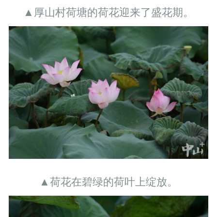
▲厚山村荷塘的荷花迎来了盛花期。
▲荷花在碧绿的荷叶上绽放。