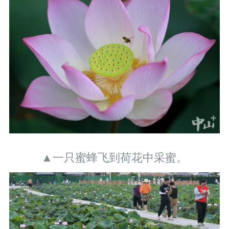
▲一只蜜蜂飞到荷花中采蜜。