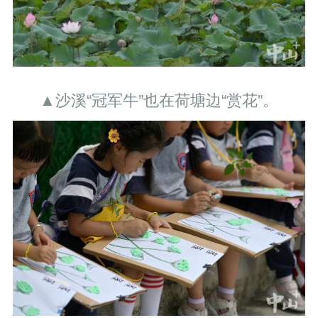
▲沙溪“冠军牛”也在荷塘边“赏花”。