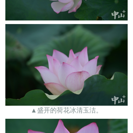
▲盛开的荷花冰清玉洁。