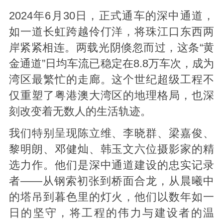
2024年6月30日，正式通车的深中通道，
如一道长虹跨越伶仃洋，将珠江口东西两
岸紧紧相连。两载光阴倏忽而过，这条“黄
金通道”日均车流已稳定在8.8万车次，成为
湾区最繁忙的走廊。这个世纪超级工程不
仅重塑了粤港澳大湾区的地理格局，也深
刻改变着无数人的生活轨迹。
我们特别呈现陈立维、李晓群、梁嘉俊、
黎明朗、邓健灿、韩玉文六位摄影家的精
选力作。他们是深中通道建设的忠实记录
者——从钢索初张到桥面合龙，从晨曦中
的塔吊到暮色里的灯火，他们以数年如一
日的坚守，将工程的伟力与建设者的温