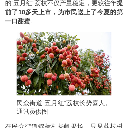
的“五月红”荔枝不仅产量稳定，更较往年
提
前了10多天上市，为市民送上了今夏的第
一口甜蜜
。
民众街道“五月红”荔枝长势喜人。
通讯员供图
在民众街道锦标村扬帆果场，只见荔枝树