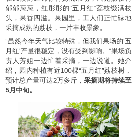
郁郁葱葱，红彤彤的“五月红”荔枝缀满枝
头，果香四溢。果园里，工人们正忙碌地
采摘成熟的荔枝，一片丰收景象。
“虽然今年天气比较特殊，但我们果场的‘五
月红’产量很稳定，没有受到影响。”果场负
责人芳姐一边忙着采摘，一边说道。她介
绍，园内种植有近100棵“五月红”荔枝树，
预计总产量可达2万多斤，
采摘期将持续至
5月中旬。