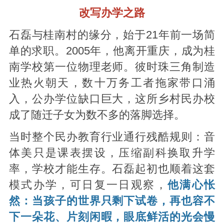
改写办学之路
石磊与桂南村的缘分，始于21年前一场简
单的求职。2005年，他离开重庆，成为桂
南学校第一位物理老师。彼时珠三角制造
业热火朝天，数十万务工者拖家带口涌
入，公办学位缺口巨大，这所乡村民办校
成了随迁子女为数不多的落脚选择。
当时整个民办教育行业通行残酷规则：音
体美只是课表摆设，压缩副科换取升学
率，学校才能生存。石磊起初也顺着这套
模式办学，可日复一日观察，
他满心怅
然：当孩子的世界只剩下试卷，再也容不
下一朵花、片刻闲暇，眼底鲜活的光会慢