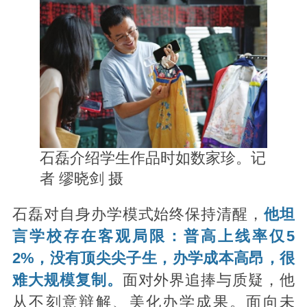
石磊介绍学生作品时如数家珍。记
者 缪晓剑 摄
石磊对自身办学模式始终保持清醒，
他坦
言学校存在客观局限：普高上线率仅5
2%，没有顶尖尖子生，办学成本高昂，很
难大规模复制。
面对外界追捧与质疑，他
从不刻意辩解、美化办学成果。面向未