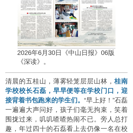
2026年6月30日《中山日报》06版
《深读》。
清晨的五桂山，薄雾轻笼层层山林，
桂南
学校校长石磊，早早便等在学校门口，迎
接背着书包跑来的学生们。
“早上好！”石磊
一遍遍大声问好，孩子们毫无拘束，笑着
围拢过来，叽叽喳喳热闹不已。旁人总打
趣，年过四十的石磊看上去仍像一名在校