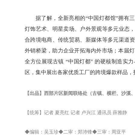
据了解，全新亮相的
“中国灯都馆”拥有
灯饰艺术、明星卖场、户外景观等多元业态
合跨境电商、传统贸易、新媒体等多元渠道
外销桥梁，助力企业开拓海内外市场；本届灯
全方位展现古镇 “中国灯都” 的硬核制造
区，集中展出各家优质工厂的跨境爆款样品，
【出品】西部片区新闻联络处（古镇、横栏、沙溪
【统筹】记者 夏亮红 记者 卢兴江 通讯员 薛雅静
◆编辑：吴玉珍◆二审：郑沛锋◆三审：周亚平