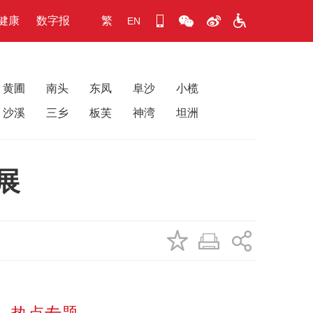
健康
数字报
繁
EN
黄圃
南头
东凤
阜沙
小榄
沙溪
三乡
板芙
神湾
坦洲
展