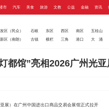
楼市
汽车
美食
旅游
文教
公益
金融
资讯
发区（民众）
石岐
东区
西区
南区
五桂山
新区（南朗）
古镇
横栏
三角
港口
大 涌
灯都馆”亮相2026广州光亚
（光亚展）在广州中国进出口商品交易会展馆正式拉开