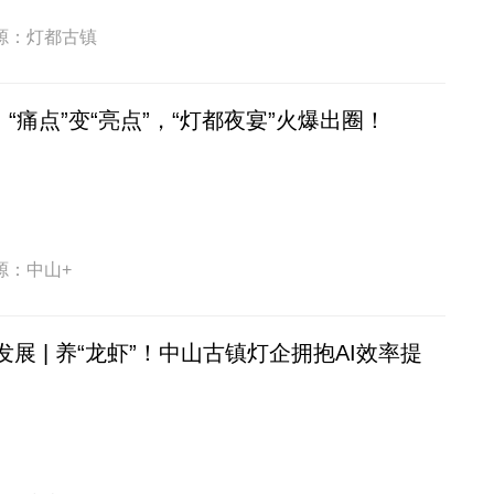
源：灯都古镇
丨“痛点”变“亮点”，“灯都夜宴”火爆出圈！
源：中山+
发展 | 养“龙虾”！中山古镇灯企拥抱AI效率提