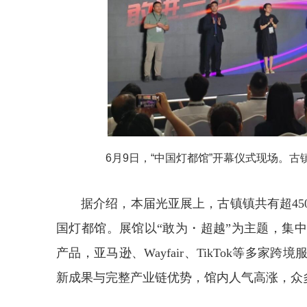
6月9日，“中国灯都馆”开幕仪式现场。古
据介绍，本届光亚展上，古镇镇共有超
4
国灯都馆。展馆以“敢为・超越”为主题，集
产品，亚马逊、Wayfair、TikTok等多
新成果与完整产业链优势，馆内人气高涨，众