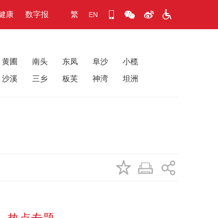
健康
数字报
繁
EN
黄圃
南头
东凤
阜沙
小榄
沙溪
三乡
板芙
神湾
坦洲