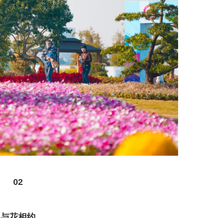
0
2
与花相约