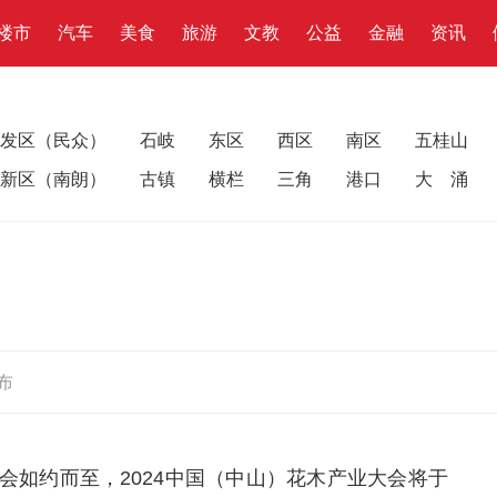
楼市
汽车
美食
旅游
文教
公益
金融
资讯
发区（民众）
石岐
东区
西区
南区
五桂山
新区（南朗）
古镇
横栏
三角
港口
大 涌
！
布
会如约而至，2024中国（中山）花木产业大会将于