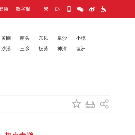
健康
数字报
繁
EN
黄圃
南头
东凤
阜沙
小榄
沙溪
三乡
板芙
神湾
坦洲