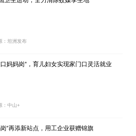
国卫生运动，全力清除蚊媒孳生地
源：坦洲发布
村口妈妈岗”，育儿妇女实现家门口灵活就业
源：中山+
妈岗”再添新站点，用工企业获赠锦旗