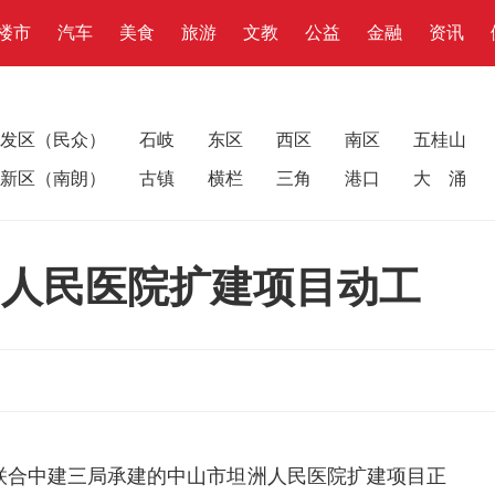
楼市
汽车
美食
旅游
文教
公益
金融
资讯
发区（民众）
石岐
东区
西区
南区
五桂山
新区（南朗）
古镇
横栏
三角
港口
大 涌
洲人民医院扩建项目动工
工联合中建三局承建的中山市坦洲人民医院扩建项目正