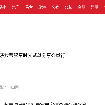
楼市
汽车
美食
旅游
文教
公益
金融
资讯
莎拉蒂驭享时光试驾分享会举行
源：中山网
，苏宁易购618打造家电家装套购优选平台