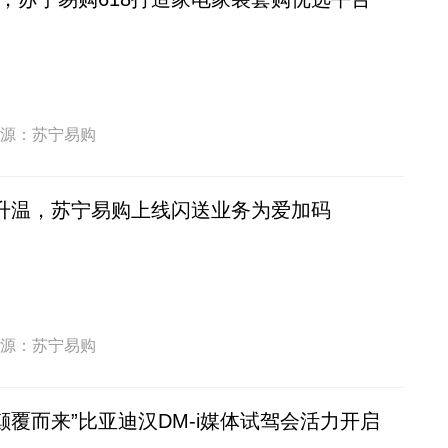
源：苏宁易购
济升温，苏宁易购上线闪送业务为爱加码
源：苏宁易购
颠覆而来”比亚迪汉DM-i媒体试驾会活力开启