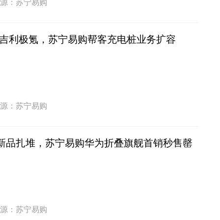
源：苏宁易购
吉利极氪，苏宁易购帮客充电桩业务扩容
源：苏宁易购
机新品扎堆，苏宁易购华为折叠旗舰首销秒售罄
源：苏宁易购