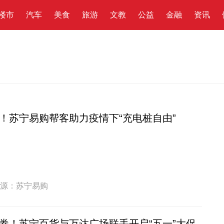
楼市
汽车
美食
旅游
文教
公益
金融
资讯
！苏宁易购帮客助力疫情下“充电桩自由”
源：苏宁易购
券！苏宁百货与万达广场联手开启“五一”大促