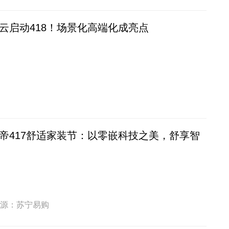
云启动418！场景化高端化成亮点
帝417舒适家装节：以零嵌科技之美，舒享智
源：苏宁易购