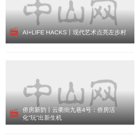
AI+LIFE HACKS丨现代艺术点亮左步村
侨房新韵丨云衢街九巷4号：侨房活
化“玩”出新生机