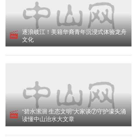
逐浪岐江！美籍华裔青年沉浸式体验龙舟
文化
“碧水潆洄 生态文明”大家谈⑦守护濠头涌
读懂中山治水大文章