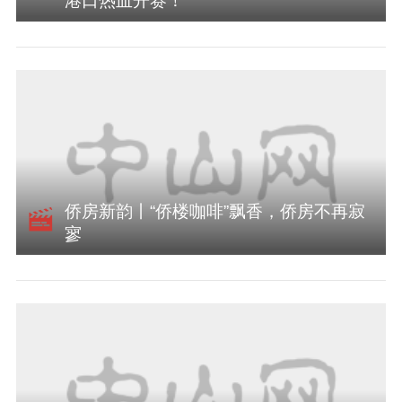
港口热血开赛！
侨房新韵丨“侨楼咖啡”飘香，侨房不再寂
寥