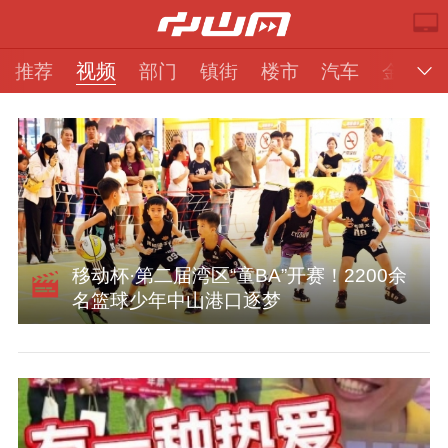
视频
推荐
部门
镇街
楼市
汽车
金融
移动杯·第二届湾区“童BA”开赛！2200余
推荐
部门
镇街
视频
名篮球少年中山港口逐梦
楼市
汽车
专题
金融