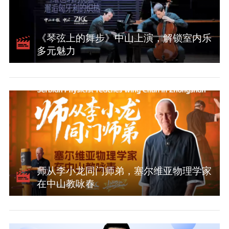
《琴弦上的舞步》中山上演，解锁室内乐
多元魅力
师从李小龙同门师弟，塞尔维亚物理学家
在中山教咏春