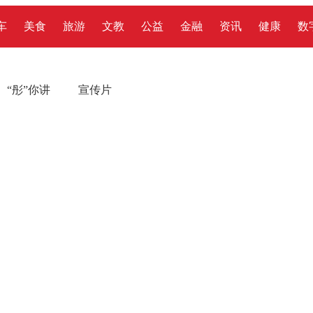
车
美食
旅游
文教
公益
金融
资讯
健康
数
“彤”你讲
宣传片