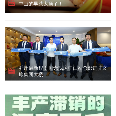
中山的早茶太顶了！
乔迁启新程！贝壳找房中山站总部进驻文
旅集团大楼