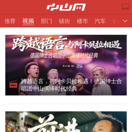
视频
推荐
部门
镇街
楼市
汽车
金融
跨越语言，与阿卡贝拉相遇！德国绅士合
推荐
部门
镇街
视频
唱团中山演绎时代经典
楼市
汽车
专题
金融