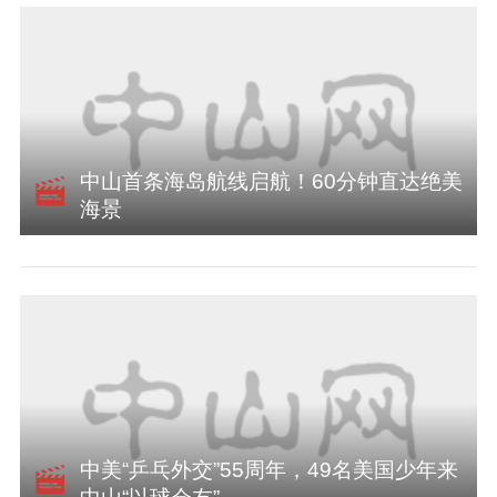
中山首条海岛航线启航！60分钟直达绝美
海景
中美“乒乓外交”55周年，49名美国少年来