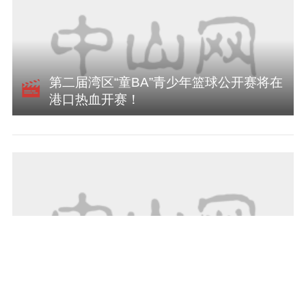
第二届湾区“童BA”青少年篮球公开赛将在
港口热血开赛！
侨房新韵丨“侨楼咖啡”飘香，侨房不再寂
寥