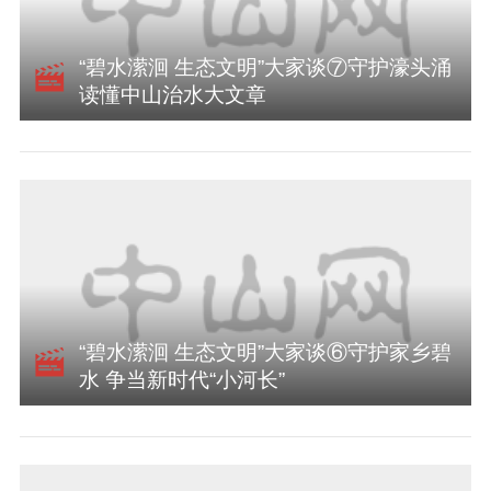
“碧水潆洄 生态文明”大家谈⑦守护濠头涌
读懂中山治水大文章
“碧水潆洄 生态文明”大家谈⑥守护家乡碧
水 争当新时代“小河长”