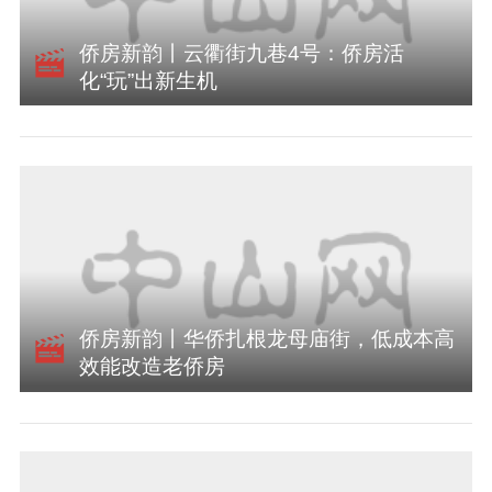
侨房新韵丨云衢街九巷4号：侨房活
化“玩”出新生机
侨房新韵丨华侨扎根龙母庙街，低成本高
效能改造老侨房