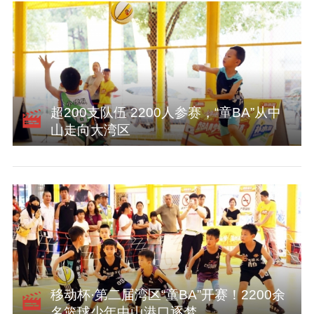
超200支队伍 2200人参赛，“童BA”从中
山走向大湾区
移动杯·第二届湾区“童BA”开赛！2200余
名篮球少年中山港口逐梦