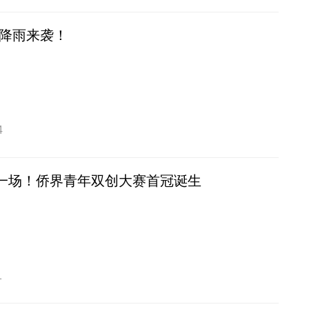
降雨来袭！
4
”一场！侨界青年双创大赛首冠诞生
1