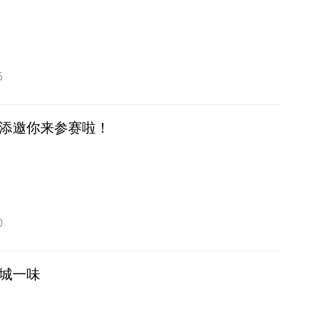
5
添邀你来参赛啦！
0
城一味