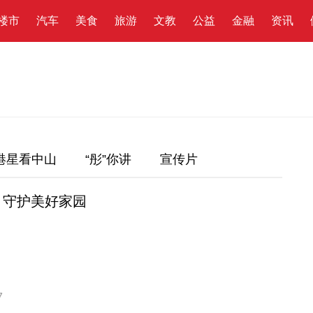
楼市
汽车
美食
旅游
文教
公益
金融
资讯
港星看中山
“彤”你讲
宣传片
 守护美好家园
7