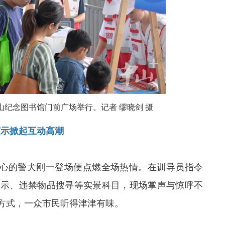
山
纪念
图书馆门前广场举行。记者 缪晓剑 摄
演示掀起互动高潮
样背心的警犬刚一登场便点燃全场热情。在训导员指令
展示、违禁物品搜寻等实景科目，现场掌声与惊呼不
方式，一众市民听得津津有味。