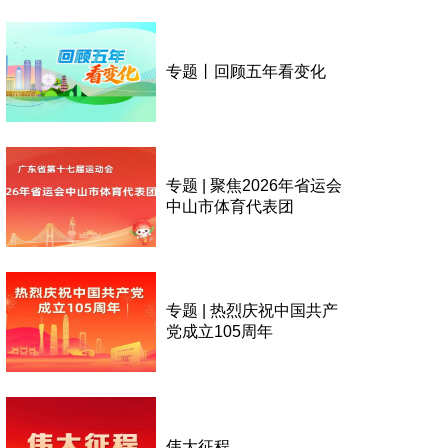
专题丨回顾五年看变化
专题 | 聚焦2026年省运会
中山市体育代表团
专题 | 热烈庆祝中国共产
党成立105周年
伟大征程