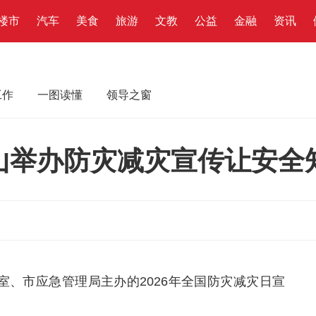
楼市
汽车
美食
旅游
文教
公益
金融
资讯
工作
一图读懂
领导之窗
山举办防灾减灾宣传让安全知
室
、市应急管理局主办的2026年全国防灾减灾日宣