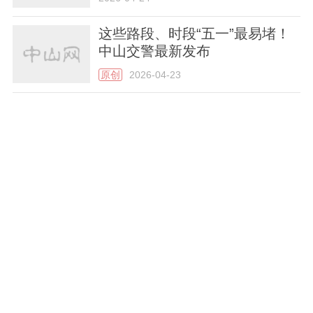
这些路段、时段“五一”最易堵！
中山交警最新发布
原创
2026-04-23
中山市退役军人事务系统开展全
民国家安全教育日系列主题活动
2026-04-17
全面摸排古建筑！中山启动专项
调查，欢迎市民提供线索
2026-04-15
事关“票根经济”，中山多部门发
布倡议！
2026-04-13