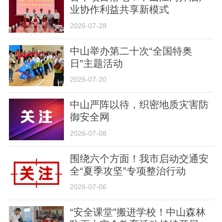
业协作利益共享新模式
2026-07-28
中山举办第二十次“全国特奥
日”主题活动
关于我们
版权声明
用户协议
举报入口
2026-07-20
中山严阵以待，织密地质灾害防
御安全网
2026-07-08
围绕六个方面！我市启动交通安
全“夏季攻坚”专项整治行动
2026-07-06
“安全课堂”搬进学校！中山森林