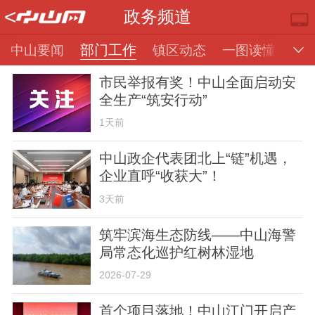
<
政务频道
部门工作
中山要闻
镇区动态
一图读懂
市民举报有奖！中山全面启动安
全生产“筑安行动”
1天前
中山政企代表团北上“链”机遇，
企业直呼“收获大”！
推荐
部门
镇街
视频
3天前
筑牢滨海生态防线——中山海警
局常态化巡护红树林湿地
2026-07-29
楼市
专题
便民
首个项目落地！中山江门开启产