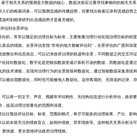
”。基于相关关系的预测是大数据的核心，数据决策应注重寻找事物间的相关关
析人们的检索词条，可以预测流感的传播趋势，但要找出检索记录和流感趋势
紧急时刻精准研判出流感趋势才是最关键的。
评估到全景评估
向的，常常以预定的治理目标为标准，主要衡量治理行动实现治理目标的程度
出真实的绩效。全景评估意指“所有的地方都被评估到”，全景评估的广度和深
数据整合和信息加总，可以记录政府治理的轨迹和全景，不同数据之间交互印证
化转向数据化，数字化是把模拟数据变成计算机可读的数据，而数据化是通过
化的技术潜能，实现对治理行为的全景留痕和数据化，通过智能数据采集系统
可以被自我数据化，同时也可能被他人数据化。这些客观的、无筛选的记录、
可以将一切文字、声音、视频等半结构性、无结构信息进行分析评估，政府要
价，提高治理过程量化的范围和深度。
以往预设评估目标、标准、范围的模式，将尽可能多的治理效果、产出、影响
很多以前未曾关注的绩效盲点，如例外绩效、异常绩效等。这种相关关系分析法
、更快捷、更全面地评估政府治理绩效。