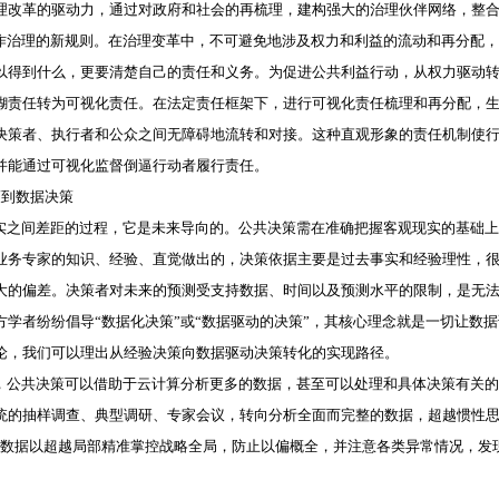
理改革的驱动力，通过对政府和社会的再梳理，建构强大的治理伙伴网络，整
治理的新规则。在治理变革中，不可避免地涉及权力和利益的流动和再分配，
以得到什么，更要清楚自己的责任和义务。为促进公共利益行动，从权力驱动
糊责任转为可视化责任。在法定责任框架下，进行可视化责任梳理和再分配，
决策者、执行者和公众之间无障碍地流转和对接。这种直观形象的责任机制使
并能通过可视化监督倒逼行动者履行责任。
到数据决策
之间差距的过程，它是未来导向的。公共决策需在准确把握客观现实的基础上
业务专家的知识、经验、直觉做出的，决策依据主要是过去事实和经验理性，
大的偏差。决策者对未来的预测受支持数据、时间以及预测水平的限制，是无
学者纷纷倡导“数据化决策”或“数据驱动的决策”，其核心理念就是一切让数
论，我们可以理出从经验决策向数据驱动决策转化的实现路径。
公共决策可以借助于云计算分析更多的数据，甚至可以处理和具体决策有关的
统的抽样调查、典型调研、专家会议，转向分析全面而完整的数据，超越惯性思
全数据以超越局部精准掌控战略全局，防止以偏概全，并注意各类异常情况，发