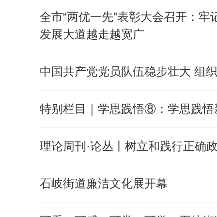
全市“两优一先”表彰大会召开：牢
发展大道越走越宽广
中国共产党党员队伍稳步壮大 组
特别栏目｜学思践悟⑧：学思践悟
理论周刊·论丛丨树立和践行正确
石岐街道廉洁文化展开幕