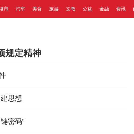
楼市
汽车
美食
旅游
文教
公益
金融
资讯
八项规定精神
件
党建思想
键密码”