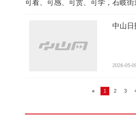
可看、可感、可赏、可学，石岐街
中山日
2026-05-0
«
1
2
3