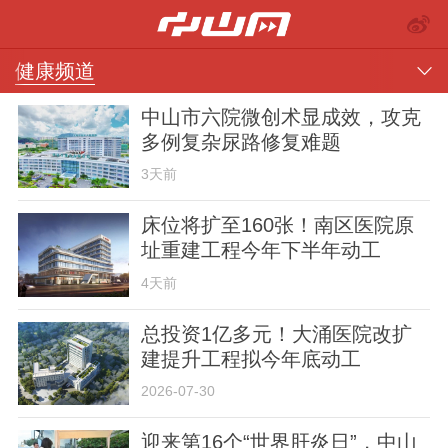
健康频道
中山市六院微创术显成效，攻克
多例复杂尿路修复难题
3天前
床位将扩至160张！南区医院原
址重建工程今年下半年动工
推荐
部门
镇街
视频
4天前
总投资1亿多元！大涌医院改扩
建提升工程拟今年底动工
2026-07-30
楼市
汽车
专题
金融
迎来第16个“世界肝炎日”，中山