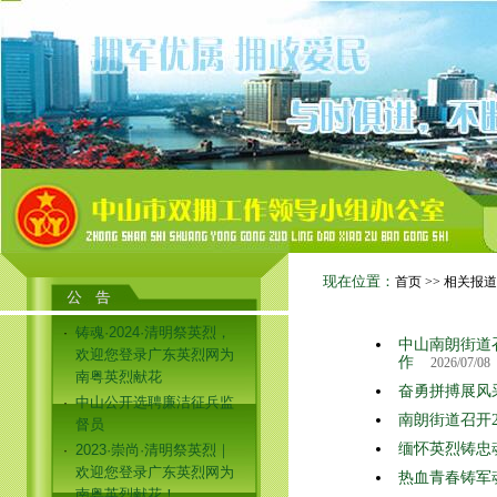
现在位置：
首页
>> 相关报
铸魂·2024·清明祭英烈，
·
中山南朗街道
欢迎您登录广东英烈网为
作
2026/07/08
南粤英烈献花
奋勇拼搏展风
中山公开选聘廉洁征兵监
·
南朗街道召开
督员
缅怀英烈铸忠
2023·崇尚·清明祭英烈｜
·
欢迎您登录广东英烈网为
热血青春铸军
南粤英烈献花！