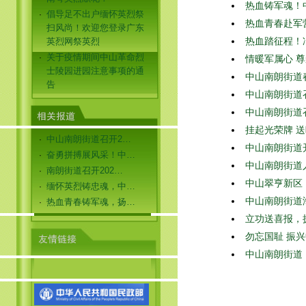
热血铸军魂！
倡导足不出户缅怀英烈祭
·
热血青春赴军
扫风尚！欢迎您登录广东
英烈网祭英烈
热血踏征程！
关于疫情期间中山革命烈
·
情暖军属心 
士陵园进园注意事项的通
中山南朗街道
告
中山南朗街道
中山南朗街道
挂起光荣牌 
中山南朗街道召开2…
·
中山南朗街道
奋勇拼搏展风采！中…
·
中山南朗街道
南朗街道召开202…
·
中山翠亨新区（
缅怀英烈铸忠魂，中…
·
中山南朗街道
热血青春铸军魂，扬…
·
立功送喜报，
勿忘国耻 振
中山南朗街道：