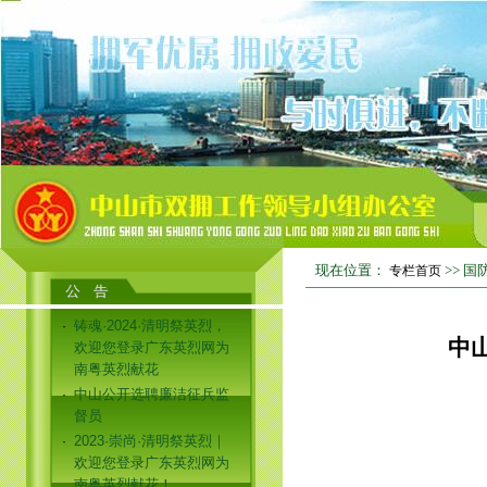
现在位置：
>>
国
专栏首页
铸魂·2024·清明祭英烈，
·
中
欢迎您登录广东英烈网为
南粤英烈献花
中山公开选聘廉洁征兵监
·
督员
2023·崇尚·清明祭英烈｜
·
欢迎您登录广东英烈网为
南粤英烈献花！