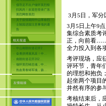
倡导足不出户缅怀英烈祭
·
扫风尚！欢迎您登录广东
3月5日，军分
英烈网祭英烈
关于疫情期间中山革命烈
·
士陵园进园注意事项的通
3月5日上午9
告
集综合素质考
正，向前看…
全力投入到各
中山南朗街道召开2…
·
奋勇拼搏展风采！中…
·
考评现场，应
南朗街道召开202…
·
缅怀英烈铸忠魂，中…
评环节，青年
·
热血青春铸军魂，扬…
·
的理想和抱负
起坐两个项目
井然有序的参
考核结束后，
操特长生，从