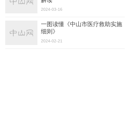
2024-03-16
一图读懂《中山市医疗救助实施
细则》
2024-02-21
定了！2024年中山市十件民生实
事出炉
2024-02-03
读报告丨一起跟上，变新变靓变
时髦
2024-02-03
读报告丨湾区的中山新机遇、新
未来，一图看个明明白白