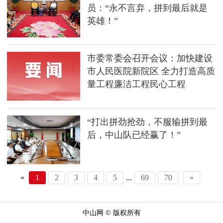
员：“永不言弃，拼到最后就是
英雄！”
市委常委会召开会议：加快建设
市人民医院新院区 全力打造高质
量工程廉洁工程民心工程
“打出拼劲抢劲，不服输拼到最
后，中山队已经赢了！”
«
1
2
3
4
5
...
69
70
»
中山网 © 版权所有