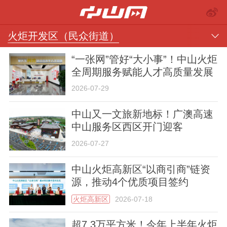
火炬开发区（民众街道）
“一张网”管好“大小事”！中山火炬
全周期服务赋能人才高质量发展
2026-07-29
中山又一文旅新地标！广澳高速
中山服务区西区开门迎客
推荐
部门
镇街
视频
2026-07-27
中山火炬高新区“以商引商”链资
源，推动4个优质项目签约
火炬高新区
2026-07-18
楼市
汽车
专题
金融
超7.3万平方米！今年上半年火炬