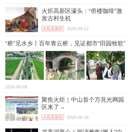
火炬高新区濠头：“侨楼咖啡”激
发古村生机
火炬高新区
2026-06-12
“桥”见水乡丨百年青云桥，见证都市“田园牧歌”
2026-06-09
聚焦火炬｜中山首个万兆光网园
区来了→
火炬高新区
2026-05-28