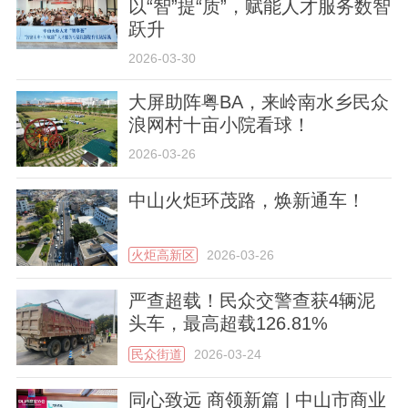
以“智”提“质”，赋能人才服务数智
跃升
2026-03-30
大屏助阵粤BA，来岭南水乡民众
浪网村十亩小院看球！
2026-03-26
中山火炬环茂路，焕新通车！
火炬高新区
2026-03-26
严查超载！民众交警查获4辆泥
头车，最高超载126.81%
民众街道
2026-03-24
同心致远 商领新篇 | 中山市商业