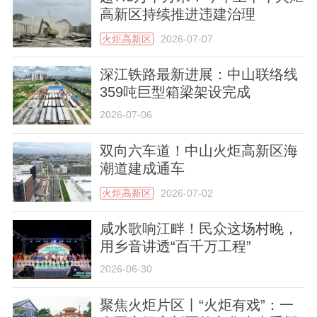
高新区持续推进违建治理
火炬高新区
2026-07-07
深江铁路最新进展：中山联络线
359吨巨型箱梁架设完成
关于我们
版权声明
用户协议
举报入口
2026-07-06
双向六车道！中山火炬高新区海
潮道建成通车
火炬高新区
2026-07-02
咸水歌响江畔！民众这场村晚，
用乡音讲透“百千万工程”
2026-06-30
聚焦火炬片区丨“火炬有戏”：一