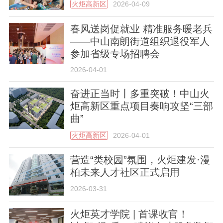
火炬高新区
2026-04-09
春风送岗促就业 精准服务暖老兵
——中山南朗街道组织退役军人
参加省级专场招聘会
2026-04-01
奋进正当时丨多重突破！中山火
炬高新区重点项目奏响攻坚“三部
曲”
火炬高新区
2026-04-01
营造“类校园”氛围，火炬建发·漫
柏未来人才社区正式启用
2026-03-31
火炬英才学院 | 首课收官！