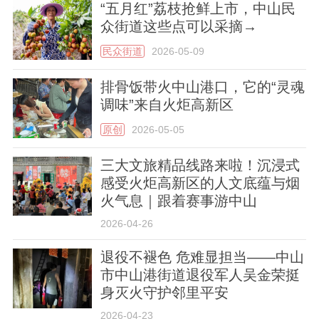
“五月红”荔枝抢鲜上市，中山民
众街道这些点可以采摘→
民众街道
2026-05-09
排骨饭带火中山港口，它的“灵魂
调味”来自火炬高新区
原创
2026-05-05
三大文旅精品线路来啦！沉浸式
感受火炬高新区的人文底蕴与烟
火气息｜跟着赛事游中山
2026-04-26
退役不褪色 危难显担当——中山
市中山港街道退役军人吴金荣挺
身灭火守护邻里平安
2026-04-23