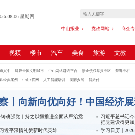
026-08-06
星期四
中山报业
党政网站
商企专
视频
楼市
汽车
美食
旅游
文教
道兴中
建设全国文明城市
中山网络辟谣平台
涉企侵权举报专区
禁毒专栏
媒-经典案例
中山+官网
人工智能培训
美丽乡居
智旅付
察丨向新向优向好！中国经济展
·铸魂强党｜持之以恒推进全面从严治党
习近平总书记今
把党建设得更加
习近平深情礼赞新时代英雄
学习日历｜2026