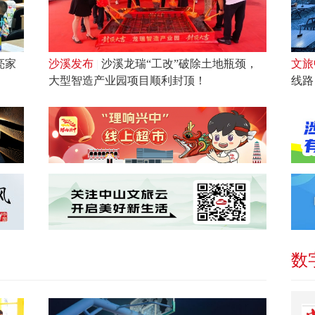
亮家
沙溪发布
|
沙溪龙瑞“工改”破除土地瓶颈，
文旅
大型智造产业园项目顺利封顶！
线路
数