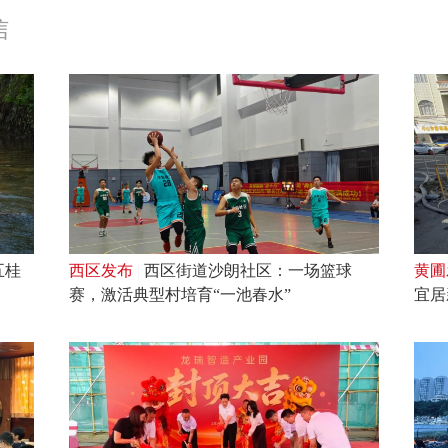
信
啡
五桂
西区发布
|
西区街道沙朗社区：一场篮球
黄圃
赛，激活典型村培育“一池春水”
宜居