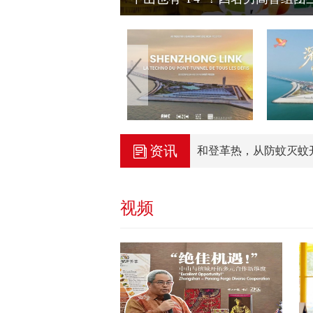
资讯
单，请收藏→
预防基孔肯雅热和登革热，从防蚊灭蚊开始
视频