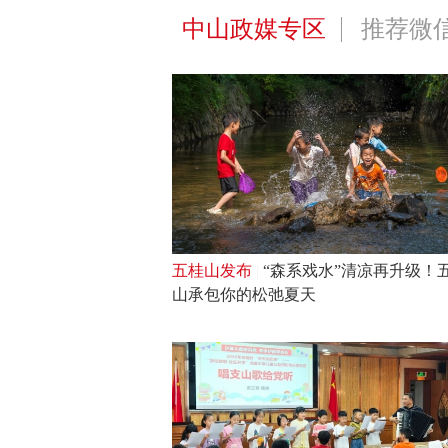
中山政媒专区
推荐微
五桂山发布
|
“森系戏水”清凉再升级！
山承包你的松弛夏天