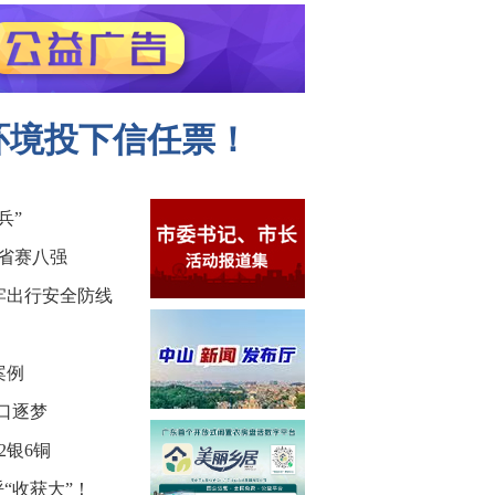
环境投下信任票！
兵”
省赛八强
牢出行安全防线
案例
港口逐梦
2银6铜
“收获大”！