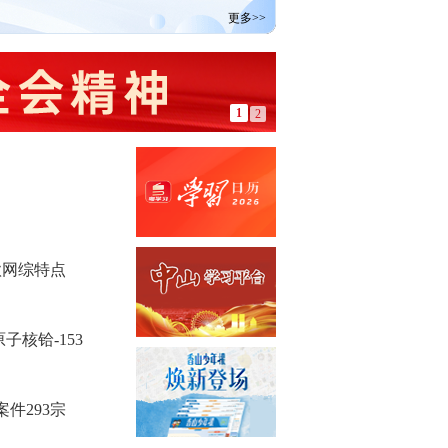
更多>>
1
2
款网综特点
核铪-153
力
件293宗