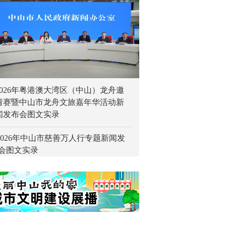
2026年粤港澳大湾区（中山）龙舟邀
请赛暨中山市龙舟文旅嘉年华活动新
2026年中山市慈善万人行专题新闻发
闻发布会图文实录
会图文实录
2026年中山市“百千万工程”乡村水岸咖
·音乐节新闻发布会图文实录
“人间烟火气 湾区好生活——2026年乐
中山过五一”专题新闻发布会图文实录
2026中国（古镇）国际灯饰博览会
春季）新闻发布会图文实录
2026年中山市慈善万人行专题新闻发
会图文实录