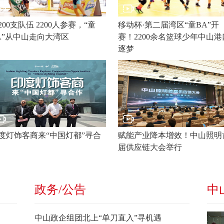
200支队伍 2200人参赛，“童
移动杯·第二届湾区“童BA”开
A”从中山走向大湾区
赛！2200余名篮球少年中山港
逐梦
度灯饰客商来“中国灯都”寻合
赋能产业降本增效！中山照明
届供应链大会举行
政务/
公告
中
中山政企组团北上“单刀直入”寻机遇