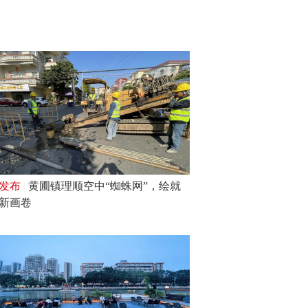
2026年中山市“百千万工程”乡村水岸咖
·音乐节新闻发布会图文实录
发布
|
黄圃镇理顺空中“蜘蛛网”，绘就
新画卷