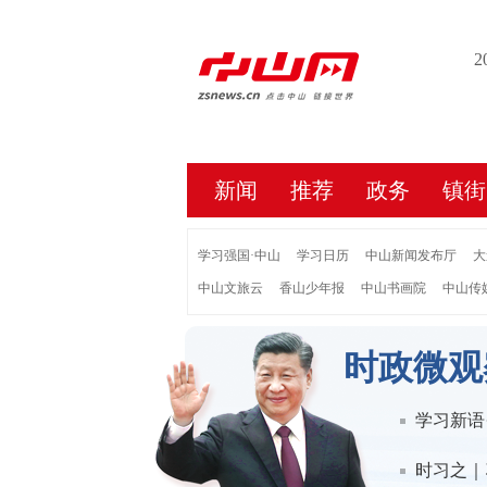
2
新闻
推荐
政务
镇街
学习强国·中山
学习日历
中山新闻发布厅
大
中山文旅云
香山少年报
中山书画院
中山传
时政微观
学习新语
时习之｜