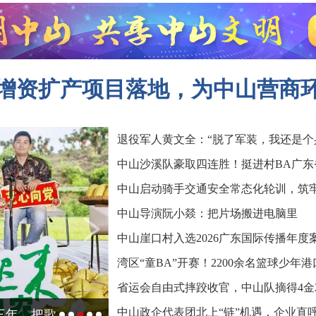
元增资扩产项目落地，为中山营商
退役军人黄文全：“脱了军装，我还是个
中山沙溪队豪取四连胜！挺进村BA广东
中山启动骑手交通安全常态化轮训，筑
中山导演阮小燚：把片场搬进电脑里
中山崖口村入选2026广东国际传播年度
湾区“童BA”开赛！2200余名篮球少年
省运会自由式摔跤收官，中山队摘得4金
中山政企代表团北上“链”机遇，企业直呼
情上演