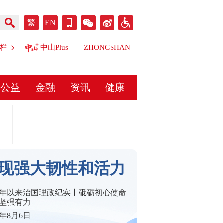
繁
EN
栏
中山Plus
ZHONGSHAN
公益
金融
资讯
健康
现强大韧性和活力
年以来治国理政纪实丨砥砺初心使命
坚强有力
年8月6日