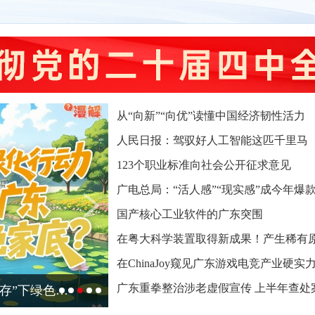
从“向新”“向优”读懂中国经济韧性活力
人民日报：驾驭好人工智能这匹千里马
123个职业标准向社会公开征求意见
广电总局：“活人感”“现实感”成今年爆
国产核心工业软件的广东突围
在粤大科学装置取得新成果！产生稀有原子
在ChinaJoy窥见广东游戏电竞产业硬实
广东重拳整治涉老虚假宣传 上半年查处案