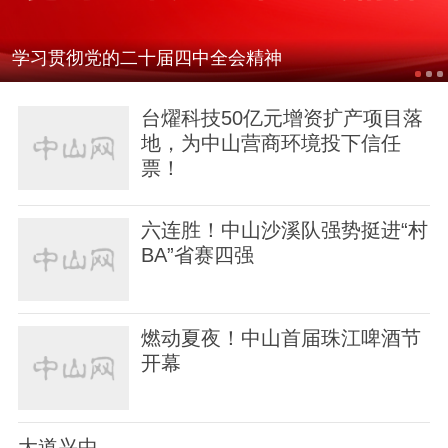
学习贯彻党的二十届四中全会精神
台燿科技50亿元增资扩产项目落
地，为中山营商环境投下信任
关于我们
版权声明
用户协议
举报入口
票！
六连胜！中山沙溪队强势挺进“村
BA”省赛四强
燃动夏夜！中山首届珠江啤酒节
开幕
大道兴中