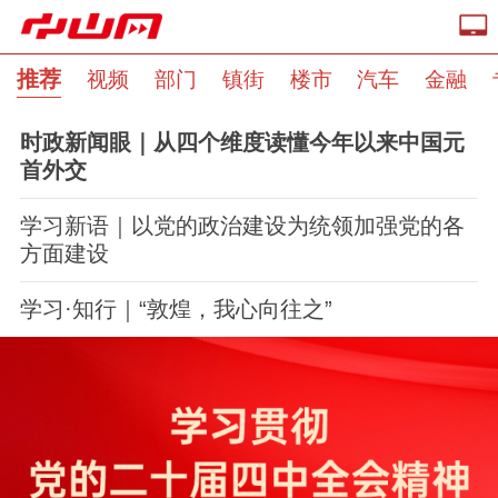
推荐
视频
部门
镇街
楼市
汽车
金融
时政新闻眼｜从四个维度读懂今年以来中国元
首外交
学习新语｜以党的政治建设为统领加强党的各
方面建设
学习·知行｜“敦煌，我心向往之”
推荐
部门
镇街
视频
楼市
汽车
专题
金融